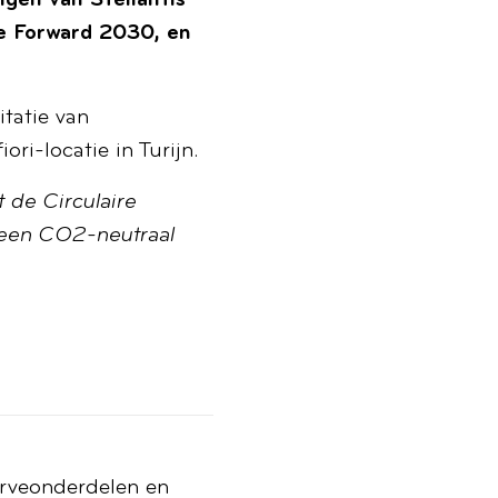
gen van Stellantis
re Forward 2030, en
tatie van
i-locatie in Turijn.
 de Circulaire
8 een CO2-neutraal
erveonderdelen en