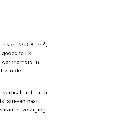
kte van 73.000 m²,
edeeltelijk
e werknemers in
mt van de
 verticale integratie
s’ streven naar
rafiori-vestiging.