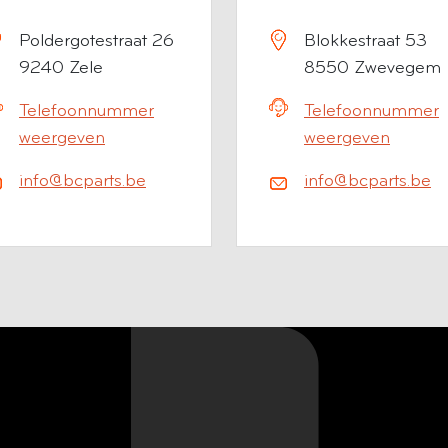
Poldergotestraat 26
Blokkestraat 53
9240 Zele
8550 Zwevegem
Telefoonnummer
Telefoonnummer
weergeven
weergeven
info@bcparts.be
info@bcparts.be