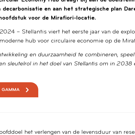
rcular Economy Hub draagt bij aan de doelstellin
n decarbonisatie en aan het strategische plan Da
oofdstuk voor de Mirafiori-locatie.
24 – Stellantis viert het eerste jaar van de exploi
oderne hub voor circulaire economie op de Mirafior
wikkeling en duurzaamheid te combineren, speelt
en sleutelrol in het doel van Stellantis om in 203
GAMMA
oofddoel het verlengen van de levensduur van res