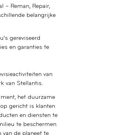
al – Reman, Repair,
chillende belangrijke
u’s gereviseerd
ies en garanties te
isieactiviteiten van
k van Stellantis.
timent, het duurzame
rop gericht is klanten
ducten en diensten te
 milieu te beschermen
 van de planeet te