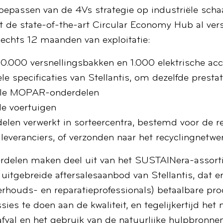
oepassen van de 4Vs strategie op industriële scha
t de state-of-the-art Circular Economy Hub al vers
slechts 12 maanden van exploitatie:
0.000 versnellingsbakken en 1.000 elektrische acc
le specificaties van Stellantis, om dezelfde prestat
nele MOPAR-onderdelen
e voertuigen
elen verwerkt in sorteercentra, bestemd voor de rev
everanciers, of verzonden naar het recyclingnetwer
rdelen maken deel uit van het SUSTAINera-assor
 uitgebreide aftersalesaanbod van Stellantis, dat e
erhouds- en reparatieprofessionals) betaalbare pro
ies te doen aan de kwaliteit, en tegelijkertijd het
fval en het gebruik van de natuurlijke hulpbronnen