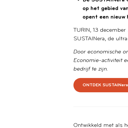
De SUSTAINera Ci
op het gebied va
opent een nieuw h
TURIN, 13 december 20
SUSTAINera, de ultram
Door economische ont
Economie-activiteit e
bedrijf te zijn.
ONTDEK SUSTAIN
era
Ontwikkeld met als h