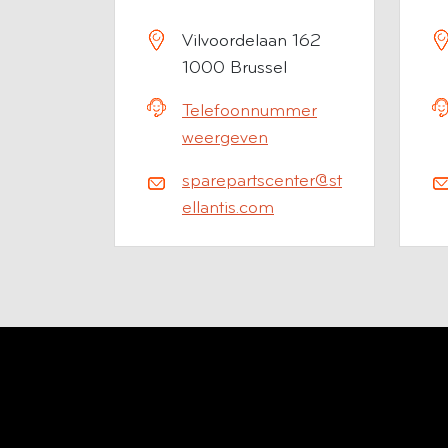
Vilvoordelaan 162
1000 Brussel
Telefoonnummer
weergeven
sparepartscenter@st
ellantis.com