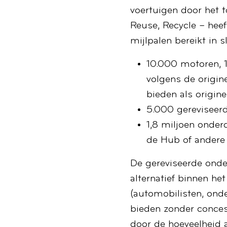
voertuigen door het t
Reuse, Recycle – heef
mijlpalen bereikt in 
10.000 motoren, 1
volgens de origine
bieden als origi
5.000 gereviseerd
1,8 miljoen onderd
de Hub of andere l
De gereviseerde onde
alternatief binnen het
(automobilisten, ond
bieden zonder concess
door de hoeveelheid a