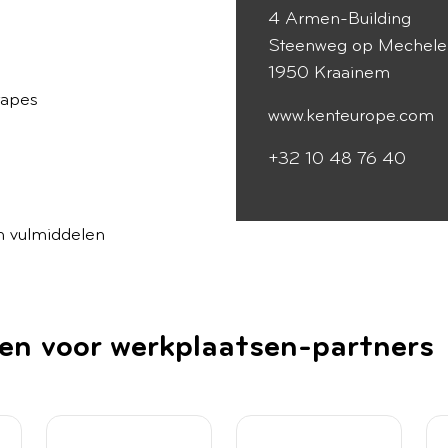
4 Armen-Building
Steenweg op Mechel
1950 Kraainem
tapes
www.kenteurope.com
+32 10 48 76 40
en vulmiddelen
len voor werkplaatsen-partners